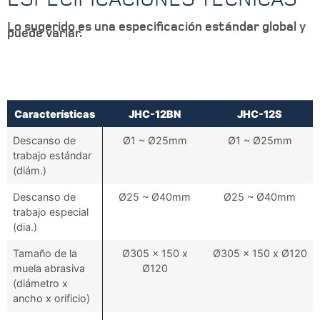
Lo sugerido es una especificación estándar global y
puede variar.
Características
JHC-12BN
JHC-12S
Características
JHC-12BN
JHC-12S
Descanso de
Ø1 ~ Ø25mm
Ø1 ~ Ø25mm
trabajo estándar
(diám.)
Descanso de
Ø25 ~ Ø40mm
Ø25 ~ Ø40mm
trabajo especial
(dia.)
Tamaño de la
Ø305 x 150 x
Ø305 x 150 x Ø120
muela abrasiva
Ø120
(diámetro x
ancho x orificio)