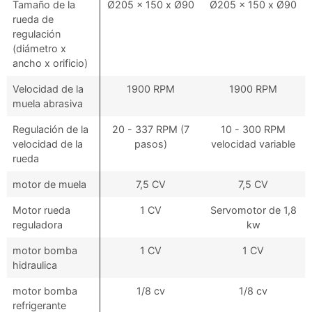
Tamaño de la
Ø205 x 150 x Ø90
Ø205 x 150 x Ø90
rueda de
regulación
(diámetro x
ancho x orificio)
Velocidad de la
1900 RPM
1900 RPM
muela abrasiva
Regulación de la
20 - 337 RPM (7
10 - 300 RPM
velocidad de la
pasos)
velocidad variable
rueda
motor de muela
7,5 CV
7,5 CV
Motor rueda
1 CV
Servomotor de 1,8
reguladora
kw
motor bomba
1 CV
1 CV
hidraulica
motor bomba
1/8 cv
1/8 cv
refrigerante