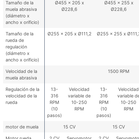
Tamaño de la
Ø455 x 205 x
Ø455 x 255 x
muela abrasiva
Ø228,6
Ø228,6
(diámetro x
ancho x orificio)
Tamaño de la
Ø255 x 205 x Ø111,2
Ø255 x 255 x Ø111,
rueda de
regulación
(diámetro x
ancho x orificio)
Velocidad de la
1500 RPM
muela abrasiva
Regulación de la
13-
Velocidad
13-
Velocidad
velocidad de la
316
variable de
316
variable d
rueda
RPM
10-250
RPM
10-250
(10
RPM
(10
RPM
pasos)
pasos)
motor de muela
15 CV
15 CV
Motor rueda
2 CV
Servomotor
2 CV
Servomoto