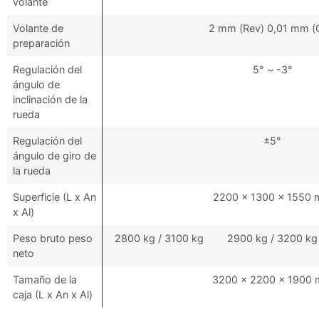
volante
Volante de
2 mm (Rev) 0,01 mm (
preparación
Regulación del
5° ~ -3°
ángulo de
inclinación de la
rueda
Regulación del
±5°
ángulo de giro de
la rueda
Superficie (L x An
2200 x 1300 x 1550
x Al)
Peso bruto peso
2800 kg / 3100 kg
2900 kg / 3200 kg
neto
Tamaño de la
3200 x 2200 x 1900
caja (L x An x Al)