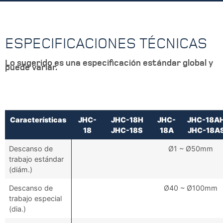
ESPECIFICACIONES TÉCNICAS
Lo sugerido es una especificación estándar global y
puede variar.
Características
JHC-
JHC-18H
JHC-
JHC-18A
18
JHC-18S
18A
JHC-18A
Descanso de
Ø1 ~ Ø50mm
trabajo estándar
(diám.)
Descanso de
Ø40 ~ Ø100mm
trabajo especial
(dia.)