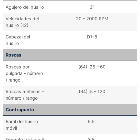
Agujero del husillo
3″
Velocidades del
20 – 2000 RPM
husillo (12)
Cabezal del
D1-8
husillo
Roscas
Roscas por
(64) .25 – 60
pulgada – número
/ rango
Roscas métricas –
(64) .5 – 120
número / rango
Contrapunto
Barril del husillo
9.5″
móvil
Diámetro del barril
3.5″