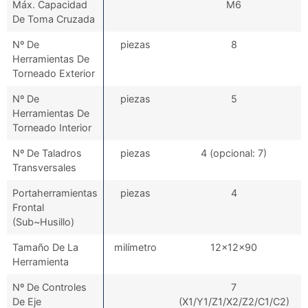
Máx. Capacidad
M6
De Toma Cruzada
Nº De
piezas
8
Herramientas De
Torneado Exterior
Nº De
piezas
5
Herramientas De
Torneado Interior
Nº De Taladros
piezas
4 (opcional: 7)
Transversales
Portaherramientas
piezas
4
Frontal
(Sub~Husillo)
Tamaño De La
milímetro
12x12x90
Herramienta
Nº De Controles
7
De Eje
(X1/Y1/Z1/X2/Z2/C1/C2)