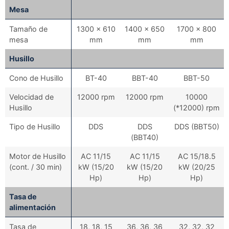
Mesa
Tamaño de
1300 x 610
1400 x 650
1700 x 800
mesa
mm
mm
mm
Husillo
Cono de Husillo
BT-40
BBT-40
BBT-50
Velocidad de
12000 rpm
12000 rpm
10000
Husillo
(*12000) rpm
Tipo de Husillo
DDS
DDS
DDS (BBT50)
(BBT40)
Motor de Husillo
AC 11/15
AC 11/15
AC 15/18.5
(cont. / 30 min)
kW (15/20
kW (15/20
kW (20/25
Hp)
Hp)
Hp)
Tasa de
alimentación
Tasa de
18, 18, 15
36, 36, 36
32, 32, 32