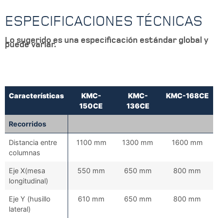
ESPECIFICACIONES TÉCNICAS
Lo sugerido es una especificación estándar global y
puede variar.
Características
KMC-
KMC-
KMC-168CE
150CE
136CE
Recorridos
Distancia entre
1100 mm
1300 mm
1600 mm
columnas
Eje X(mesa
550 mm
650 mm
800 mm
longitudinal)
Eje Y (husillo
610 mm
650 mm
800 mm
lateral)