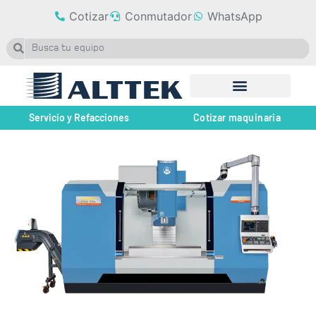
Cotizar
Conmutador
WhatsApp
Servicio y Refacciones
Cotizar maquinaria