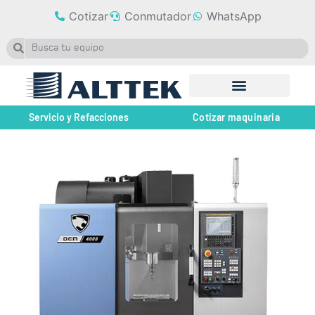
Cotizar
Conmutador
WhatsApp
Servicio y Refacciones
Cotizar maquinaria