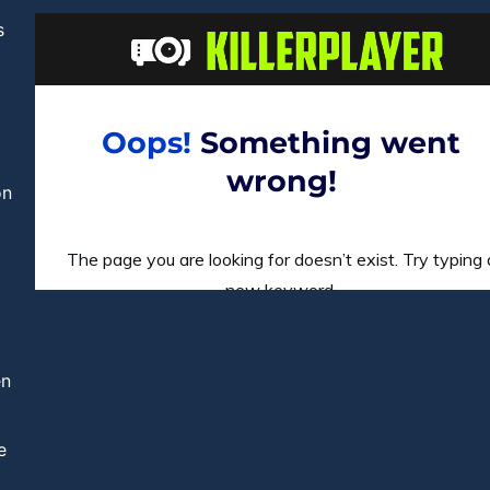
s
ón
en
e