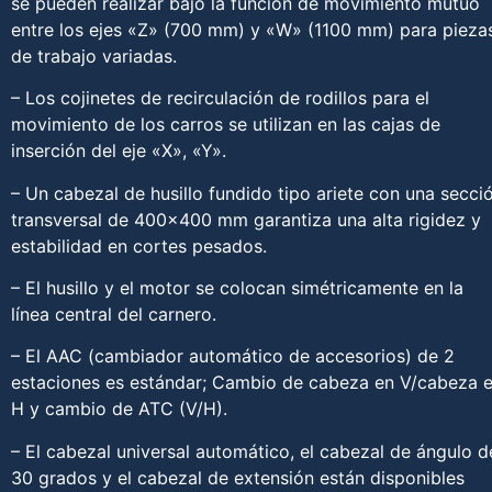
se pueden realizar bajo la función de movimiento mutuo
entre los ejes «Z» (700 mm) y «W» (1100 mm) para pieza
de trabajo variadas.
– Los cojinetes de recirculación de rodillos para el
movimiento de los carros se utilizan en las cajas de
inserción del eje «X», «Y».
– Un cabezal de husillo fundido tipo ariete con una secci
transversal de 400×400 mm garantiza una alta rigidez y
estabilidad en cortes pesados.
– El husillo y el motor se colocan simétricamente en la
línea central del carnero.
– El AAC (cambiador automático de accesorios) de 2
estaciones es estándar; Cambio de cabeza en V/cabeza 
H y cambio de ATC (V/H).
– El cabezal universal automático, el cabezal de ángulo d
30 grados y el cabezal de extensión están disponibles