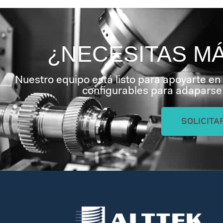
¿NECESITAS M
Nuestro equipo está listo para apoyarte en
configurables para adaparse 
SOLICITA