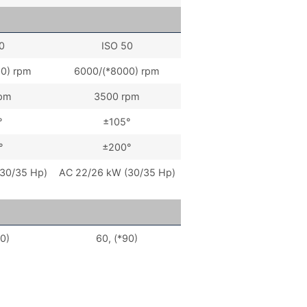
0
ISO 50
0) rpm
6000/(*8000) rpm
rpm
3500 rpm
°
±105°
°
±200°
30/35 Hp)
AC 22/26 kW (30/35 Hp)
90)
60, (*90)