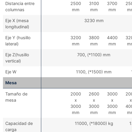
Distancia entre
2500
3100
3700
25
columnas
mm
mm
mm
m
Eje X (mesa
3230 mm
longitudinal)
Eje Y (husillo
3200
3800
4400
32
lateral)
mm
mm
mm
m
Eje Z(husillo
700, (*1100) mm
vertical)
Eje W
1100, (*1500) mm
Mesa
Tamaño de
2000
2600
3000
20
mesa
x
x
x
x
3000
3000
3000
40
mm
mm
mm
m
Capacidad de
11000, (*18000) kg
1
carga