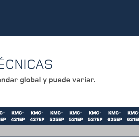
TÉCNICAS
ndar global y puede variar.
C-
KMC-
KMC-
KMC-
KMC-
KMC-
KMC-
KMC
5EP
431EP
437EP
525EP
531EP
537EP
625EP
631E