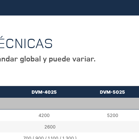
TÉCNICAS
ndar global y puede variar.
DVM-4025
DVM-5025
4200
5200
2600
700 ( 900 / 1,100 / 1,300 )