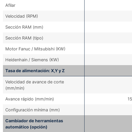
Afilar
Velocidad (RPM)
Sección RAM (mm)
Sección RAM (tipo)
Motor Fanuc / Mitsubishi (KW)
Heidenhain / Siemens (KW)
Tasa de alimentación: X,Y y Z
Velocidad de avance de corte
(mm/min)
Avance rápido (mm/min)
15
Configuración mínima (mm)
Cambiador de herramientas
automático (opción)