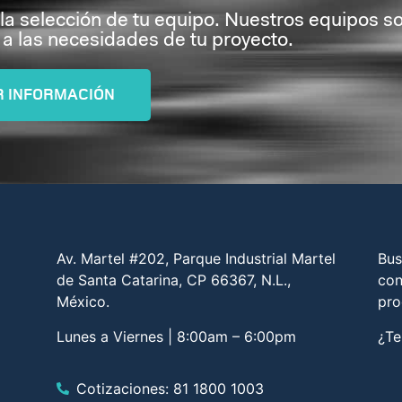
 la selección de tu equipo. Nuestros equipos s
a las necesidades de tu proyecto.
R INFORMACIÓN
Av. Martel #202, Parque Industrial Martel
Bus
de Santa Catarina, CP 66367, N.L.,
con
México.
pro
Lunes a Viernes | 8:00am – 6:00pm
¿Te
Cotizaciones: 81 1800 1003