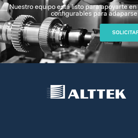
Nuestro equipo está listo para apoyarte en
configurables para adaparse 
SOLICITA