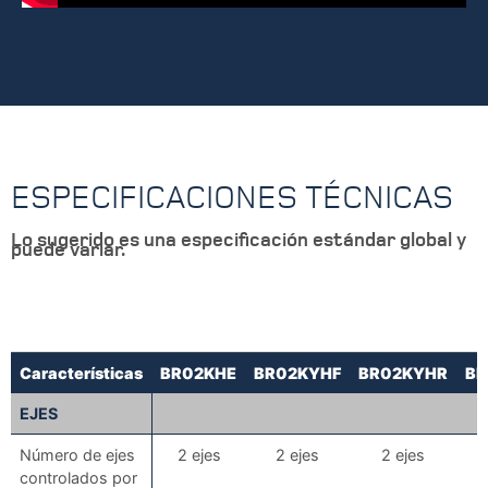
ESPECIFICACIONES TÉCNICAS
Lo sugerido es una especificación estándar global y
puede variar.
Características
BR02KHE
BR02KYHF
BR02KYHR
BR
Características
BR02KHE
BR02KYHF
BR02KYHR
BR
EJES
Número de ejes
2 ejes
2 ejes
2 ejes
controlados por