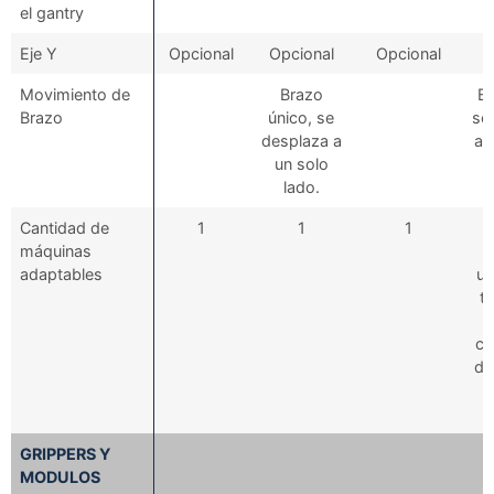
el gantry
Eje Y
Opcional
Opcional
Opcional
Movimiento de
Brazo
Br
Brazo
único, se
se
desplaza a
am
un solo
lado.
Cantidad de
1
1
1
máquinas
adaptables
ut
t
co
de
GRIPPERS Y
MODULOS