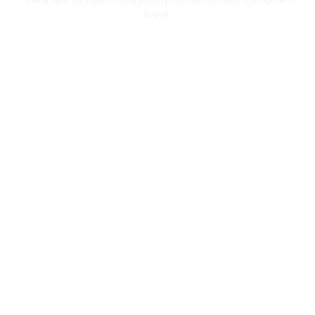
Llena este formulario, nos pondremos en contacto contigo en
breve.