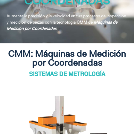
COORDENADAS
MAQUINADO
Aumenta la precisión y la velocidad en tus procesos de inspección
Da el siguiente paso hacia la industria 4.0
y medición de piezas con la tecnología
CMM
de
Máquinas de
con Machine Tending y Robots
Medición por Coordenadas
.
Colaborativos.
CMM: Máquinas de Medición
por Coordenadas
SISTEMAS DE METROLOGÍA