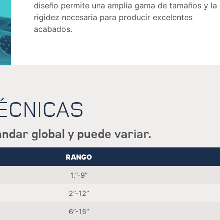
diseño permite una amplia gama de tamaños y la
rigidez necesaria para producir excelentes
acabados.
TÉCNICAS
ndar global y puede variar.
RANGO
1.”-9”
2”-12”
6”-15”